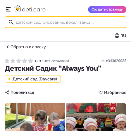
deti.care
Создать страницу
Открыть главное меню
RU
Обратно к списку
0.0
(нет отзывов)
Lic.
#343620088
Рейтинг 0.0 из 5
Детский Садик “Always You”
Детский сад (Daycare)
Поделиться
Избранное