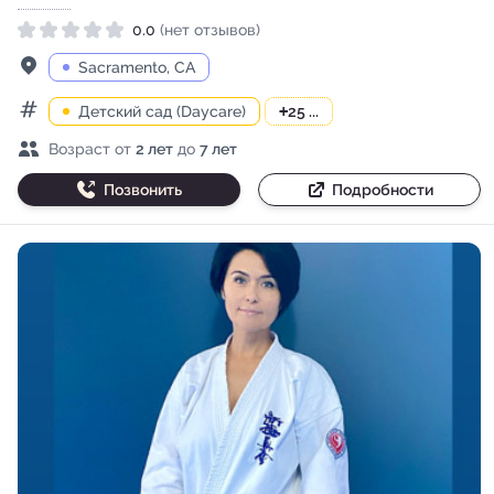
0.0
(нет отзывов)
Рейтинг 0.0 из 5
Адрес
Sacramento, CA
Детский сад (Daycare)
+
25 ...
Категории
Возраст детей
Возраст от
2 лет
до
7 лет
Позвонить
Подробности