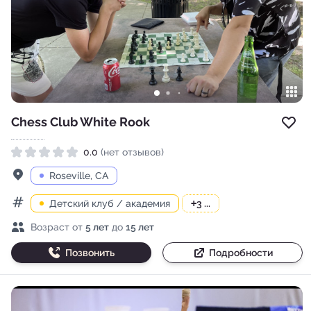
Chess Club White Rook
Доб
0.0
(нет отзывов)
Рейтинг 0.0 из 5
Адрес
Roseville, CA
Детский клуб / академия
+
3 ...
Категории
Возраст детей
Возраст от
5 лет
до
15 лет
Позвонить
Подробности