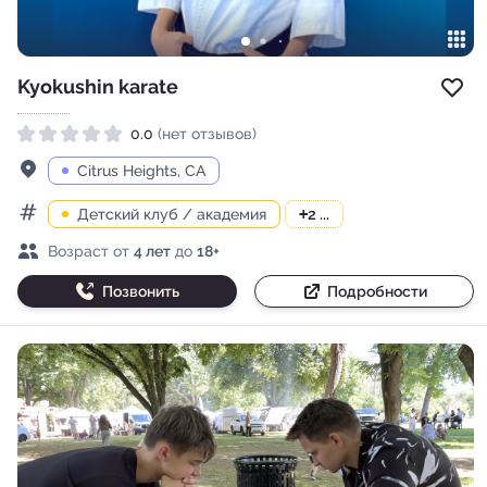
Kyokushin karate
Доб
0.0
(нет отзывов)
Рейтинг 0.0 из 5
Адрес
Citrus Heights, CA
Детский клуб / академия
+
2 ...
Категории
Возраст детей
Возраст от
4 лет
до
18+
Позвонить
Подробности