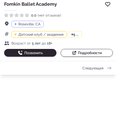
Fomkin Ballet Academy
Доб
0.0
(нет отзывов)
Рейтинг 0.0 из 5
Адрес
Roseville, CA
Детский клуб / академия
+
5 ...
Категории
Возраст детей
Возраст от
5 лет
до
18+
Позвонить
Подробности
Следующая