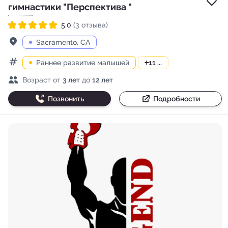
Доб
гимнастики "Перспектива "
5.0
(3 отзыва)
Рейтинг 5.0 из 5
Адрес
Sacramento, CA
Раннее развитие малышей
+
11 ...
Категории
Возраст детей
Возраст от
3 лет
до
12 лет
Позвонить
Подробности