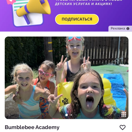
Реклама
Bumblebee Academy
Доб