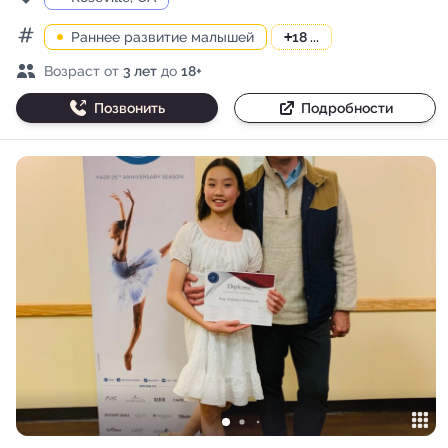
Раннее развитие малышей
+
18 ...
Категории
Возраст детей
Возраст от
3 лет
до
18+
Позвонить
Подробности