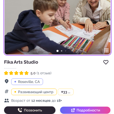
Fika Arts Studio
Доб
5.0
(1 отзыв)
Рейтинг 5.0 из 5
Адрес
Roseville, CA
Развивающий центр
+
33 ...
Категории
Возраст детей
Возраст от
12 месяцев
до
18+
Позвонить
Подробности