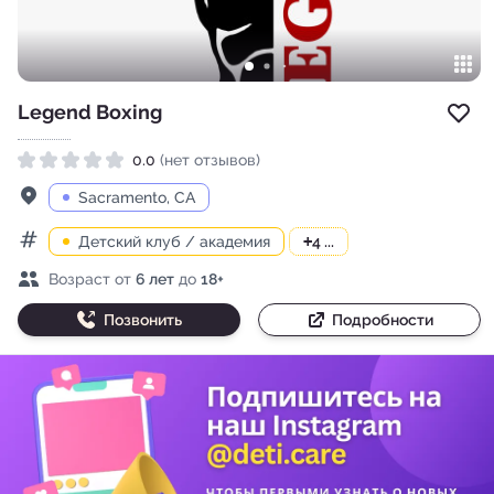
Legend Boxing
Доб
0.0
(нет отзывов)
Рейтинг 0.0 из 5
Адрес
Sacramento, CA
Детский клуб / академия
+
4 ...
Категории
Возраст детей
Возраст от
6 лет
до
18+
Позвонить
Подробности