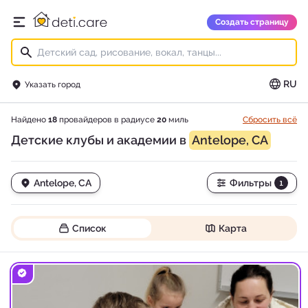
deti.care
Создать страницу
Открыть главное меню
RU
Указать город
Найдено
18
провайдеров в радиусе
20
миль
Сбросить всё
Детские клубы и академии в
Antelope, CA
Antelope, CA
Фильтры
1
Список
Карта