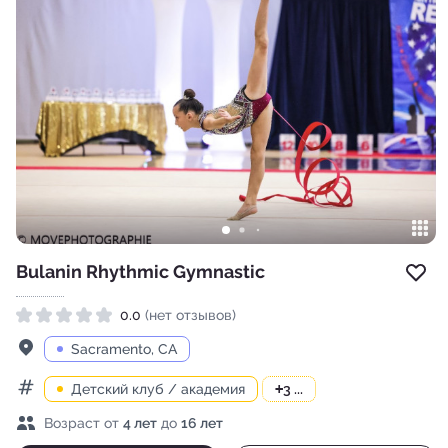
Bulanin Rhythmic Gymnastic
Доб
0.0
(нет отзывов)
Рейтинг 0.0 из 5
Адрес
Sacramento, CA
Детский клуб / академия
+
3 ...
Категории
Возраст детей
Возраст от
4 лет
до
16 лет