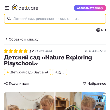
deti.care
Создать страницу
Открыть главное меню
RU
Обратно к списку
5.0
(2 отзыва)
Lic.
#343622238
Рейтинг 5.0 из 5
Детский сад «Nature Exploring
Playschool»
Детский сад (Daycare)
+
13 ...
Поделиться
Избранное