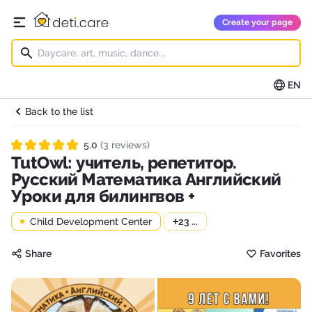
deti.care
Create your page
Open main menu
EN
Back to the list
5.0
(3 reviews)
Rated 5.0 out of 5
TutOwl: учитель, репетитор.
Русский Математика Английский
Уроки для билингвов +
Child Development Center
+
23 ...
Share
Favorites