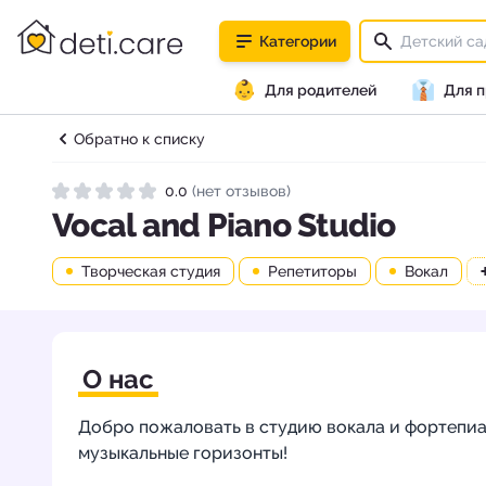
deti.care
Категории
👶
👔
Для родителей
Для 
Обратно к списку
0.0
(нет отзывов)
Рейтинг 0.0 из 5
Vocal and Piano Studio
Творческая студия
Репетиторы
Вокал
О нас
Добро пожаловать в студию вокала и фортепиа
музыкальные горизонты!