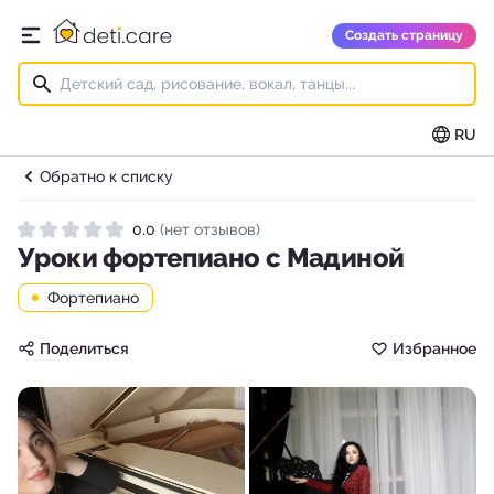
deti.care
Создать страницу
Открыть главное меню
RU
Обратно к списку
0.0
(нет отзывов)
Рейтинг 0.0 из 5
Уроки фортепиано с Мадиной
Фортепиано
Поделиться
Избранное