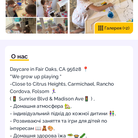
Галерея
(+2)
О нас
Daycare in Fair Oaks, CA 95628 📍
“We grow up playing “
-Close to Citrus Heights, Carmichael, Rancho
Cordova, Folsom 🏃🏼‍♀️
(🚦 Sunrise Blvd & Madison Ave🚦 ) ,
- Домашня атмосфера 🏡,
- індивідуальний підхід до кожної дитини 👫,
- Розвиваючі заняття та ігри для дітей по
інтересам 📖🧸🎨,
- Домашня здорова їжа 🥗🍲🥒,