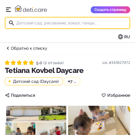
deti.care
Создать страницу
Открыть главное меню
RU
Обратно к списку
5.0
(2 отзыва)
Lic.
#343627072
Рейтинг 5.0 из 5
Tetiana Kovbel Daycare
Детский сад (Daycare)
+
7 ...
Поделиться
Избранное