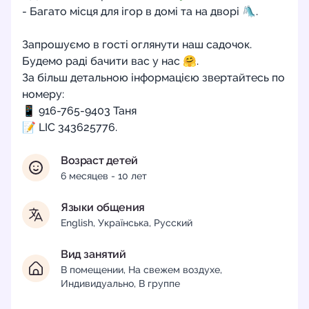
- Багато місця для ігор в домі та на дворі 🛝.
Запрошуємо в гості оглянути наш садочок.
Будемо раді бачити вас у нас 🤗.
За більш детальною інформацією звертайтесь по
номеру:
📱 916-765-9403 Таня
📝 LIC 343625776.
Возраст детей
6 месяцев - 10 лет
Языки общения
English, Українська, Русский
Вид занятий
В помещении, На свежем воздухе,
Индивидуально, В группе