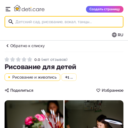
deti.care
Создать страницу
Открыть главное меню
RU
Обратно к списку
0.0
(нет отзывов)
Рейтинг 0.0 из 5
Рисование для детей
Рисование и живопись
+
1 ...
Поделиться
Избранное