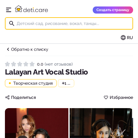
deti.care
Создать страницу
Открыть главное меню
RU
Обратно к списку
0.0
(нет отзывов)
Рейтинг 0.0 из 5
Lalayan Art Vocal Studio
Творческая студия
+
1 ...
Поделиться
Избранное