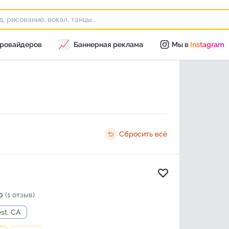
📈
провайдеров
Баннерная реклама
Мы в
Instagram
Сбросить всё
Добавить в изб
0
(1 отзыв)
st, CA