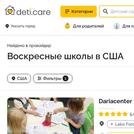
deti.care
Категории
👶
👔
Для родителей
Для 
Указать город
Найдено
1
провайдер
Воскресные школы в США
США
Фильтры
1
Dariacenter
5.
Рейтинг 5.0 из 5
Адрес
Lake Fore