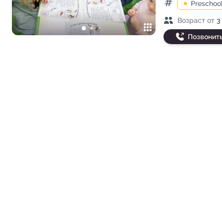
Preschoo
Категории
Возраст детей
Возраст от
3
Позвонит