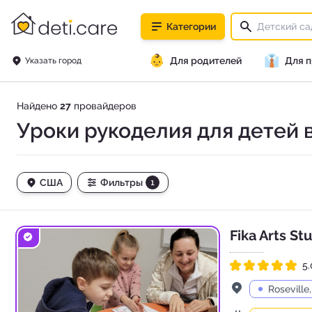
deti.care
Категории
👶
👔
Для родителей
Для 
Указать город
Найдено
27
провайдеров
Уроки рукоделия для детей
США
Фильтры
1
Fika Arts St
5.
Рейтинг 5.0 из 5
Адрес
Roseville