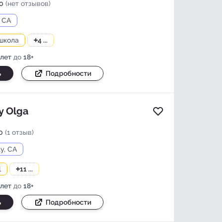
0
(нет отзывов)
, CA
школа
+
4 ...
 лет
до
18+
ь
Подробности
y Olga
Добавить в изб
0
(1 отзыв)
ty, CA
l
+
11 ...
 лет
до
18+
ь
Подробности