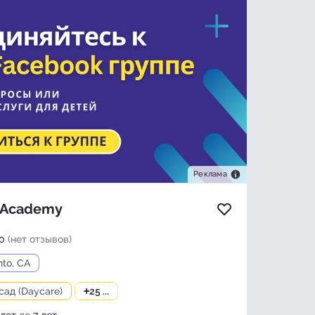
Реклама
 Academy
Добавить в изб
0
(нет отзывов)
to, CA
сад (Daycare)
+
25 ...
 лет
до
7 лет