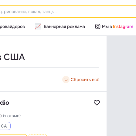
📈
провайдеров
Баннерная реклама
Мы в
Instagram
 в США
Сбросить всё
udio
Добавить в изб
0
(1 отзыв)
, CA