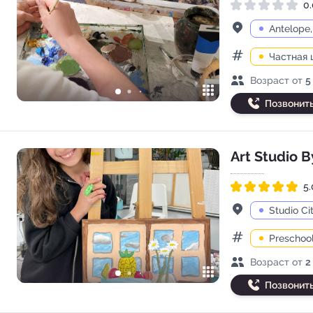
0.
Рейтинг 0.0 из 5
Адрес
Antelope
Частная 
Категории
Возраст детей
Возраст от
5
Позвонит
Art Studio B
5.
Рейтинг 5.0 из 5
Адрес
Studio Ci
Preschoo
Категории
Возраст детей
Возраст от
2
Позвонит