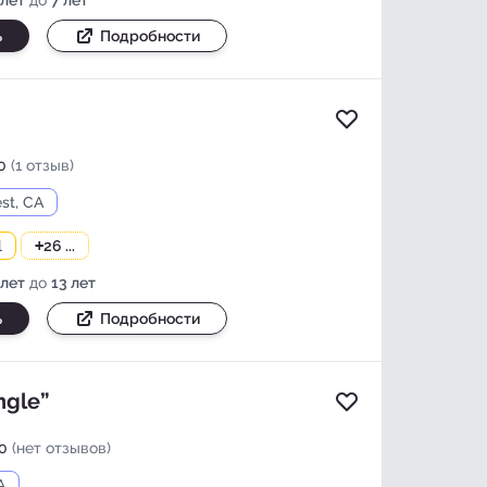
ь
Подробности
Добавить в изб
0
(1 отзыв)
st, CA
l
+
26 ...
 лет
до
13 лет
ь
Подробности
ngle”
Добавить в изб
0
(нет отзывов)
A