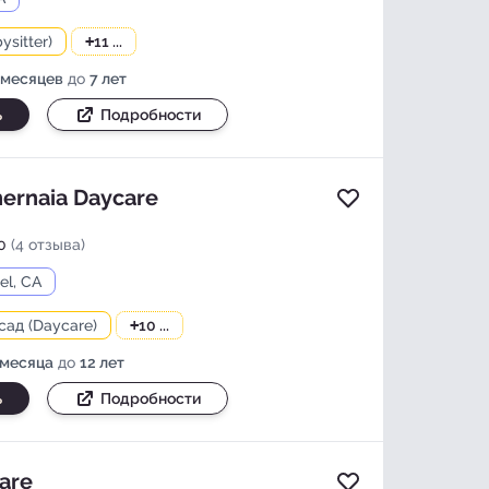
ysitter)
+
11 ...
 месяцев
до
7 лет
ь
Подробности
hernaia Daycare
Добавить в изб
0
(4 отзыва)
el, CA
сад (Daycare)
+
10 ...
 месяца
до
12 лет
ь
Подробности
care
Добавить в изб