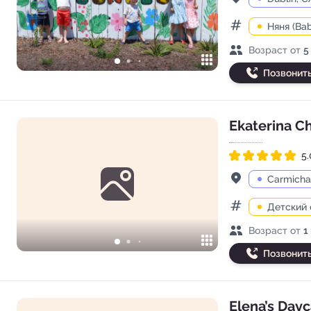
Няня (Bab
Категории
Возраст детей
Возраст от
5
Позвонит
Ekaterina C
5.
Рейтинг 5.0 из 5
Адрес
Carmicha
Детский 
Категории
Возраст детей
Возраст от
1
Позвонит
Elena’s Day