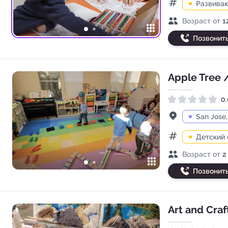
Развива
Категории
Возраст детей
Возраст от
1
Позвонит
Apple Tree 
0.
Рейтинг 0.0 из 5
Адрес
San Jose
Детский 
Категории
Возраст детей
Возраст от
2
Позвонит
Art and Craf