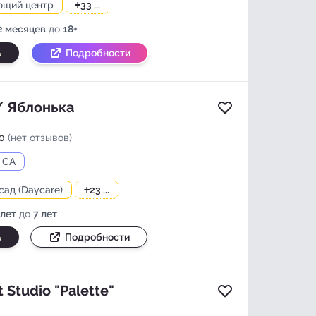
ющий центр
+
33 ...
2 месяцев
до
18+
ь
Подробности
/ Яблонька
Добавить в изб
0
(нет отзывов)
, CA
сад (Daycare)
+
23 ...
 лет
до
7 лет
ь
Подробности
t Studio "Palette"
Добавить в изб