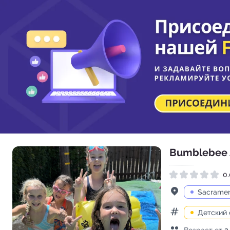
Bumblebee
0.
Рейтинг 0.0 из 5
Адрес
Sacramen
Детский 
Категории
Возраст детей
Возраст от
2