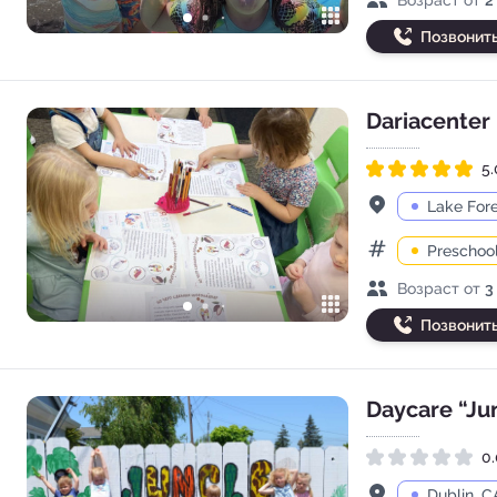
Позвонит
Dariacenter
5.
Рейтинг 5.0 из 5
Адрес
Lake Fore
Preschoo
Категории
Возраст детей
Возраст от
3
Позвонит
Daycare “Ju
0.
Рейтинг 0.0 из 5
Адрес
Dublin, C