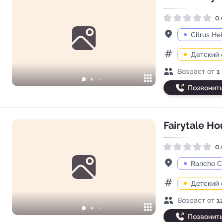
0.
Рейтинг 0.0 из 5
Адрес
Citrus He
Детский 
Категории
Возраст детей
Возраст от
1
Позвонит
Fairytale Ho
0.
Рейтинг 0.0 из 5
Адрес
Rancho C
Детский 
Категории
Возраст детей
Возраст от
1
Позвонит