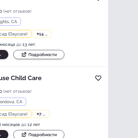
0
(нет отзывов)
ights, CA
сад (Daycare)
+
14 ...
 месяца
до
13 лет
ь
Подробности
use Child Care
Добавить в изб
0
(нет отзывов)
ordova, CA
сад (Daycare)
+
7 ...
2 месяцев
до
12 лет
ь
Подробности