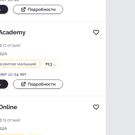
ь
Подробности
 Academy
Добавить в изб
0
(1 отзыв)
США
развитие малышей
+
13 ...
 лет
до
14 лет
ь
Подробности
Online
Добавить в изб
0
(1 отзыв)
Хотите узнать больше
США
подробностей?