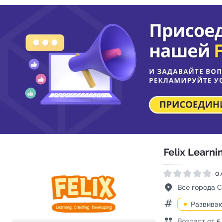
Felix Learni
0.
Рейтинг 0.0 из 5
Адрес
Все города 
Развива
Категории
Возраст детей
Возраст от
5