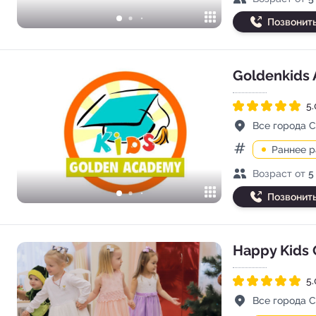
Позвонит
Goldenkids
5.
Рейтинг 5.0 из 5
Адрес
Все города 
Раннее 
Категории
Возраст детей
Возраст от
5
Позвонит
Happy Kids 
5.
Рейтинг 5.0 из 5
Адрес
Все города 