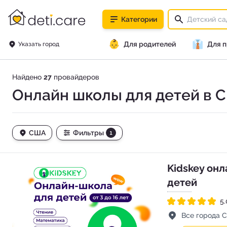
deti.care
Категории
👶
👔
Для родителей
Для 
Указать город
Найдено
27
провайдеров
Онлайн школы для детей в 
США
Фильтры
1
Kidskey он
детей
5.
Рейтинг 5.0 из 5
Адрес
Все города 