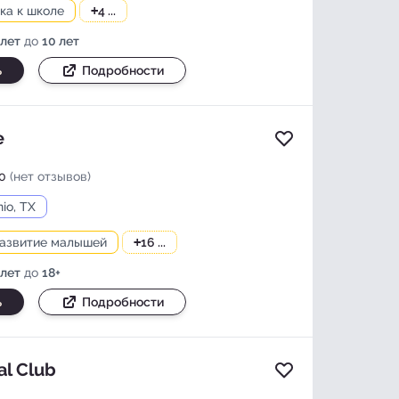
ка к школе
+
4 ...
Показать подробности
 лет
до
10 лет
ь
Подробности
e
Добавить в изб
0
(нет отзывов)
io, TX
развитие малышей
+
16 ...
 лет
до
18+
ь
Подробности
al Club
Добавить в изб