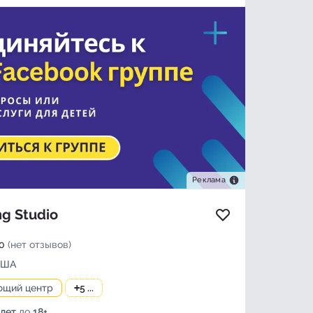
Реклама
ng Studio
Добавить в изб
0
(нет отзывов)
США
ющий центр
+
5 ...
 лет
до
18+