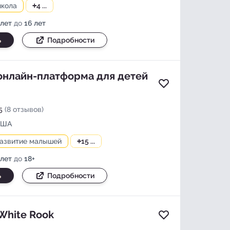
школа
+
4 ...
 лет
до
16 лет
ь
Подробности
 онлайн-платформа для детей
Добавить в изб
5
(8 отзывов)
США
развитие малышей
+
15 ...
 лет
до
18+
ь
Подробности
White Rook
Добавить в изб