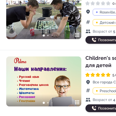
0.
Рейтинг 0.0 из 5
Адрес
Roseville
Детский 
Категории
Возраст детей
Возраст от
5
Позвонит
Children's 
для детей
5.
Рейтинг 5.0 из 5
Адрес
Все города 
Preschoo
Категории
Возраст детей
Возраст от
4
Позвонит