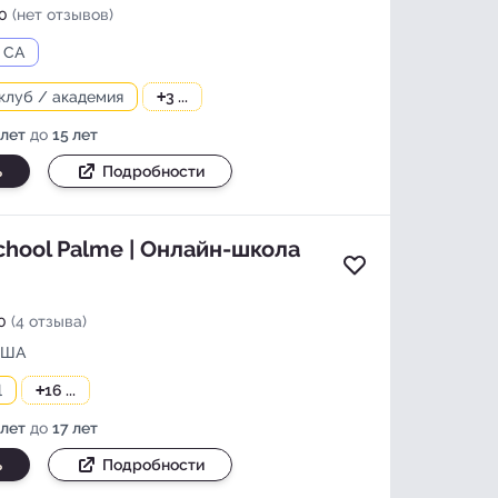
0
(нет отзывов)
, CA
клуб / академия
+
3 ...
 лет
до
15 лет
ь
Подробности
school Palme | Онлайн-школа
Добавить в изб
0
(4 отзыва)
США
l
+
16 ...
 лет
до
17 лет
ь
Подробности