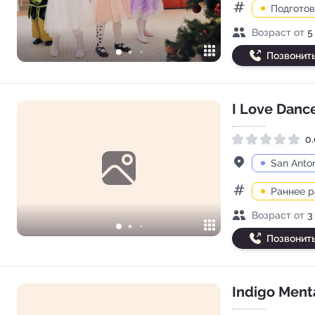
Подготов
Категории
Возраст детей
Возраст от
5
Позвонит
I Love Danc
0.
Рейтинг 0.0 из 5
Адрес
San Anton
Раннее 
Категории
Возраст детей
Возраст от
3
Позвонит
Indigo Ment