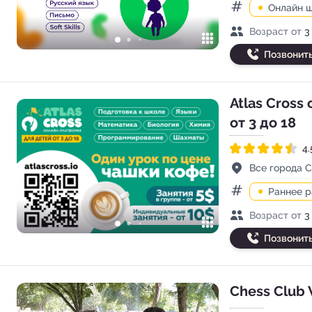
Онлайн 
Категории
Возраст детей
Возраст от
3
Позвонит
Atlas Cross
от 3 до 18
4.
Рейтинг 4.5 из 5
Адрес
Все города 
Раннее 
Категории
Возраст детей
Возраст от
3
Позвонит
Chess Club 