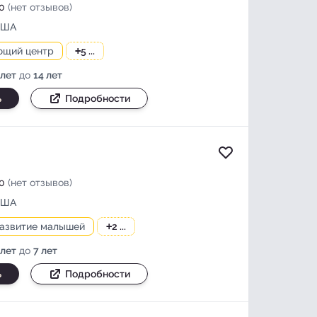
0
(нет отзывов)
США
ющий центр
+
5 ...
 лет
до
14 лет
ь
Подробности
Добавить в изб
0
(нет отзывов)
США
развитие малышей
+
2 ...
 лет
до
7 лет
ь
Подробности