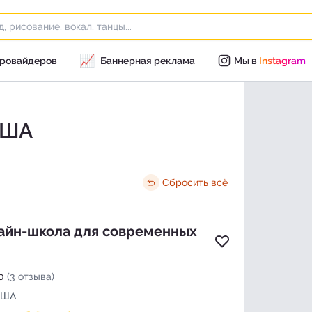
📈
провайдеров
Баннерная реклама
Мы в
Instagram
США
Сбросить всё
лайн-школа для современных
Добавить в изб
0
(3 отзыва)
США