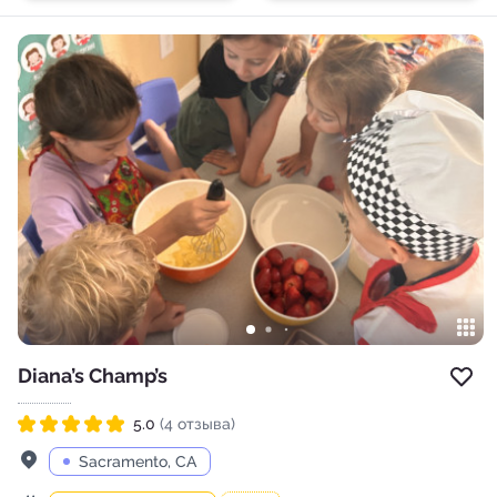
Diana’s Champ’s
Доб
5.0
(4 отзыва)
Рейтинг 5.0 из 5
Адрес
Sacramento, CA