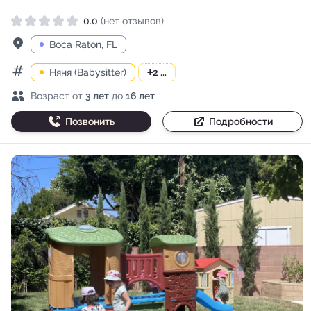
0.0
(нет отзывов)
Рейтинг 0.0 из 5
Адрес
Boca Raton, FL
Няня (Babysitter)
+
2 ...
Категории
Возраст детей
Возраст от
3 лет
до
16 лет
Позвонить
Подробности