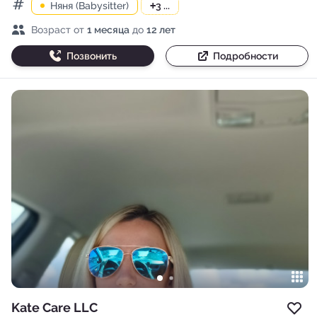
Няня (Babysitter)
+
3 ...
Категории
Возраст детей
Возраст от
1 месяца
до
12 лет
Позвонить
Подробности
Kate Care LLC
Доб