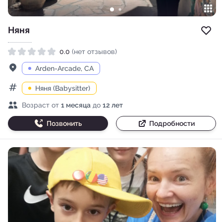
Няня
Доб
0.0
(нет отзывов)
Рейтинг 0.0 из 5
Адрес
Arden-Arcade, CA
Няня (Babysitter)
Категории
Возраст детей
Возраст от
1 месяца
до
12 лет
Позвонить
Подробности