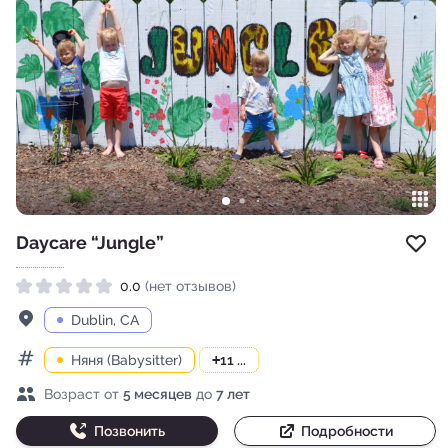
Daycare “Jungle”
Доб
0.0
(нет отзывов)
Рейтинг 0.0 из 5
Адрес
Dublin, CA
Няня (Babysitter)
+
11 ...
Категории
Возраст детей
Возраст от
5 месяцев
до
7 лет
Позвонить
Подробности