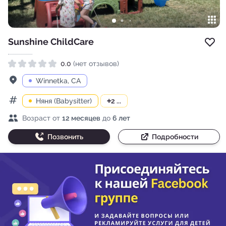
Sunshine ChildCare
Доб
0.0
(нет отзывов)
Рейтинг 0.0 из 5
Адрес
Winnetka, CA
Няня (Babysitter)
+
2 ...
Категории
Возраст детей
Возраст от
12 месяцев
до
6 лет
Позвонить
Подробности