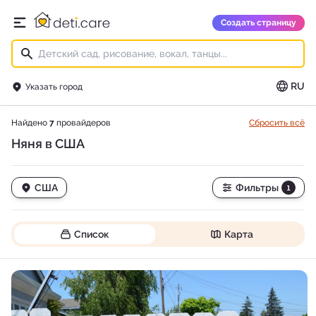
deti.care
Создать страницу
Открыть главное меню
RU
Указать город
Найдено
7
провайдеров
Сбросить всё
Няня в США
США
Фильтры
1
Список
Карта