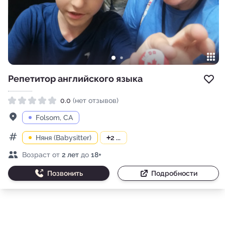
Репетитор английского языка
Доб
0.0
(нет отзывов)
Рейтинг 0.0 из 5
Адрес
Folsom, CA
Няня (Babysitter)
+
2 ...
Категории
Возраст детей
Возраст от
2 лет
до
18+
Позвонить
Подробности