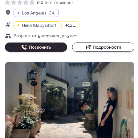
0.0
(нет отзывов)
Рейтинг 0.0 из 5
Адрес
Los Angeles, CA
Няня (Babysitter)
+
11 ...
Категории
Возраст детей
Возраст от
5 месяцев
до
5 лет
Позвонить
Подробности