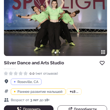
Silver Dance and Arts Studio
Доб
0.0
(нет отзывов)
Рейтинг 0.0 из 5
Адрес
Roseville, CA
Раннее развитие малышей
+
18 ...
Категории
Возраст детей
Возраст от
3 лет
до
18+
Позвонить
Подробности