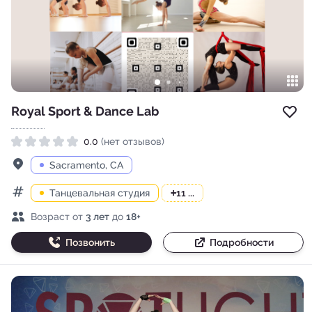
Royal Sport & Dance Lab
Доб
0.0
(нет отзывов)
Рейтинг 0.0 из 5
Адрес
Sacramento, CA
Танцевальная студия
+
11 ...
Категории
Возраст детей
Возраст от
3 лет
до
18+
Позвонить
Подробности