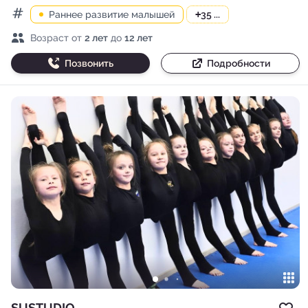
Раннее развитие малышей
+
35 ...
Категории
Возраст детей
Возраст от
2 лет
до
12 лет
Позвонить
Подробности
SUSTUDIO
Доб