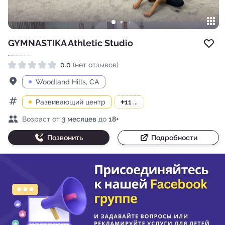
GYMNASTIKA Athletic Studio
Доб
0.0
(нет отзывов)
Рейтинг 0.0 из 5
Адрес
Woodland Hills, CA
Развивающий центр
+
11 ...
Категории
Возраст детей
Возраст от
3 месяцев
до
18+
Позвонить
Подробности