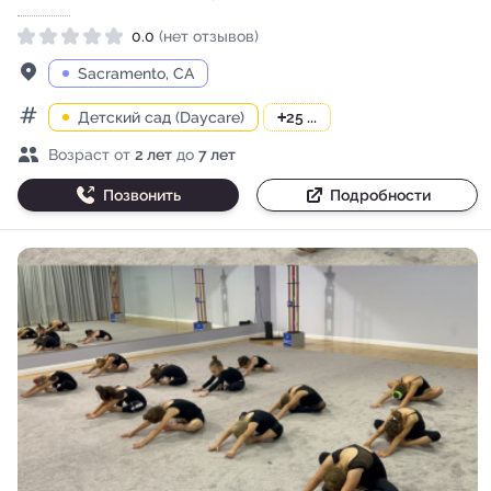
0.0
(нет отзывов)
Рейтинг 0.0 из 5
Адрес
Sacramento, CA
Детский сад (Daycare)
+
25 ...
Категории
Возраст детей
Возраст от
2 лет
до
7 лет
Позвонить
Подробности