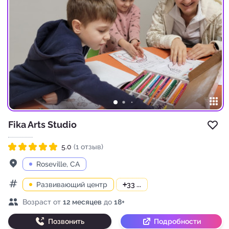
Fika Arts Studio
Доб
5.0
(1 отзыв)
Рейтинг 5.0 из 5
Адрес
Roseville, CA
Развивающий центр
+
33 ...
Категории
Возраст детей
Возраст от
12 месяцев
до
18+
Позвонить
Подробности