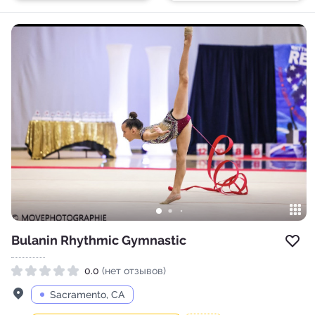
Bulanin Rhythmic Gymnastic
Доб
0.0
(нет отзывов)
Рейтинг 0.0 из 5
Адрес
Sacramento, CA