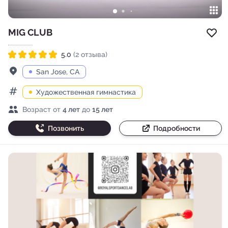
MIG CLUB
Доб
5.0
(2 отзыва)
Рейтинг 5.0 из 5
Адрес
San Jose, CA
Художественная гимнастика
Категории
Возраст детей
Возраст от
4 лет
до
15 лет
Позвонить
Подробности