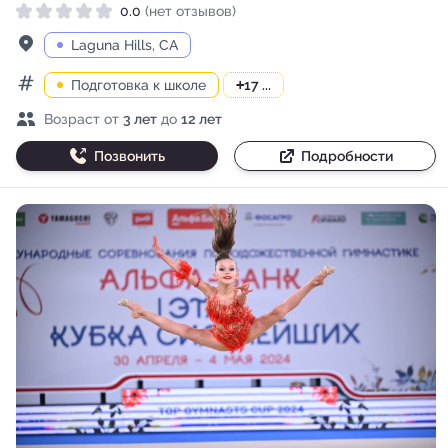
0.0
(нет отзывов)
Рейтинг 0.0 из 5
Адрес
Laguna Hills, CA
Подготовка к школе
+
17 ...
Категории
Возраст детей
Возраст от
3 лет
до
12 лет
Позвонить
Подробности