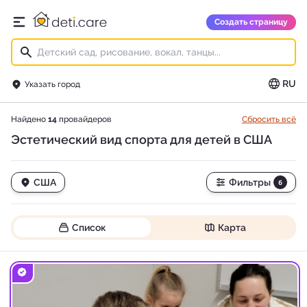
deti.care
Создать страницу
Открыть главное меню
RU
Указать город
Найдено
14
провайдеров
Сбросить всё
Эстетический вид спорта для детей в США
США
Фильтры
6
Список
Карта