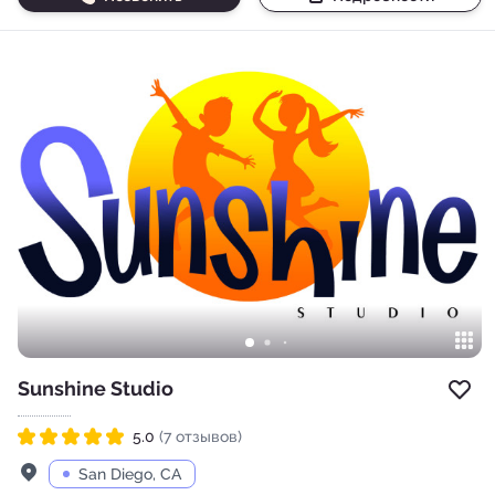
Sunshine Studio
Доб
5.0
(7 отзывов)
Рейтинг 5.0 из 5
Адрес
San Diego, CA