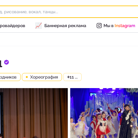
📈
провайдеров
Баннерная реклама
Мы в
Instagram
l
аздников
Хореография
+
11 ...