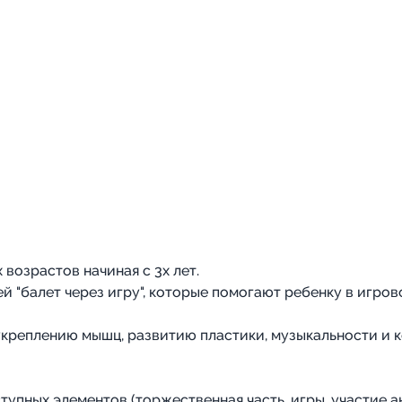
возрастов начиная с 3х лет.
 "балет через игру", которые помогают ребенку в игров
укреплению мышц, развитию пластики, музыкальности и 
упных элементов (торжественная часть, игры, участие 