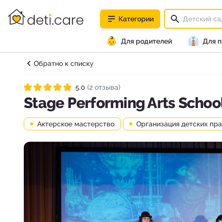
deti.care
Категории
👶
👔
Для родителей
Для 
Обратно к списку
5.0
(2 отзыва)
Рейтинг 5.0 из 5
Stage Performing Arts Schoo
Актерское мастерство
Организация детских пр